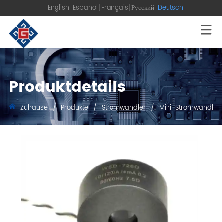
English
Español
Français
Русский
Deutsch
Produktdetails
Zuhause
/
Produkte
/
Stromwandler
/
Mini-Stromwandler